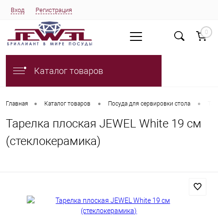
Вход
Регистрация
0
Каталог товаров
•
•
•
Главная
Каталог товаров
Посуда для сервировки стола
Тар
Тарелка плоская JEWEL White 19 см
(стеклокерамика)