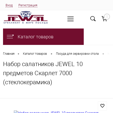
Вход
Регистрация
0
Каталог товаров
•
•
•
Главная
Каталог товаров
Посуда для сервировки стола
Наб
Набор салатников JEWEL 10
предметов Скарлет 7000
(стеклокерамика)