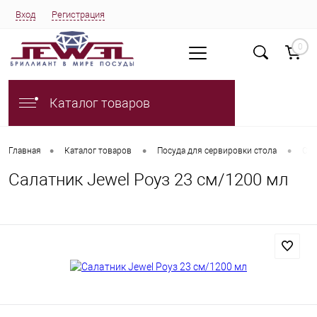
Вход
Регистрация
0
Каталог товаров
•
•
•
Главная
Каталог товаров
Посуда для сервировки стола
Сал
Салатник Jewel Роуз 23 см/1200 мл