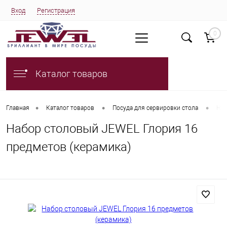
Вход
Регистрация
0
Каталог товаров
•
•
•
Главная
Каталог товаров
Посуда для сервировки стола
Наб
Набор столовый JEWEL Глория 16
предметов (керамика)