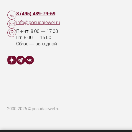
8 (495) 489-79-69
info@posudajewel.ru
Пн-чт:
8:00
—
17:00
Пт:
8:00
—
16:00
Сб-вс — выходной
2000-2026 © posudajewel.ru