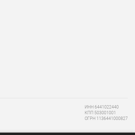
ИНН 6441022440
КПП 503001001
ОГРН 1136441000827