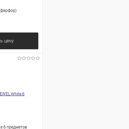
(фарфор)
ь цену
e 6 предметов