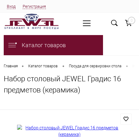
Вход
Регистрация
0
Каталог товаров
•
•
•
Главная
Каталог товаров
Посуда для сервировки стола
Наб
Набор столовый JEWEL Градис 16
предметов (керамика)