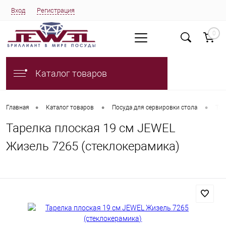
Вход
Регистрация
0
Каталог товаров
•
•
•
Главная
Каталог товаров
Посуда для сервировки стола
Тар
Тарелка плоская 19 см JEWEL
Жизель 7265 (стеклокерамика)