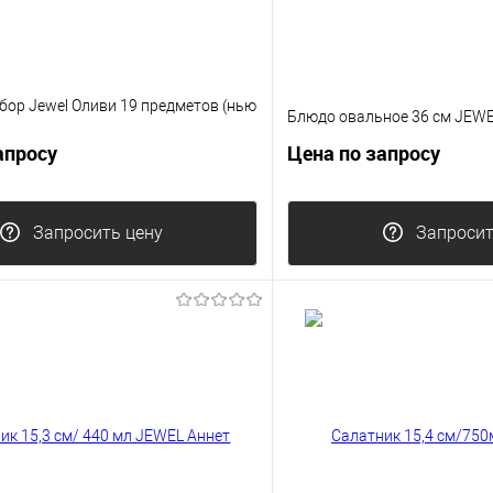
бор Jewel Оливи 19 предметов (нью
Блюдо овальное 36 см JEWE
апросу
Цена по запросу
Запросить цену
Запросит