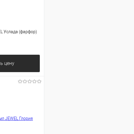
L Услада (фарфор)
ь цену