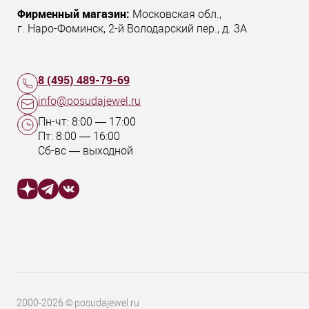
Фирменный магазин:
Московская обл.
,
г. Наро-Фоминск
,
2-й Володарский пер., д. 3А
8 (495) 489-79-69
info@posudajewel.ru
Пн-чт:
8:00
—
17:00
Пт:
8:00
—
16:00
Сб-вс — выходной
2000-2026 © posudajewel.ru