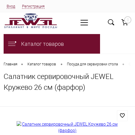
Вход
Регистрация
0
Каталог товаров
•
•
•
Главная
Каталог товаров
Посуда для сервировки стола
Сал
Салатник сервировочный JEWEL
Кружево 26 см (фарфор)