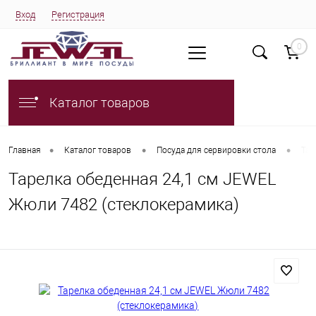
Вход
Регистрация
0
Каталог товаров
•
•
•
Главная
Каталог товаров
Посуда для сервировки стола
Тар
Тарелка обеденная 24,1 см JEWEL
Жюли 7482 (стеклокерамика)