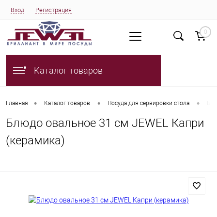
Вход
Регистрация
0
Каталог товаров
•
•
•
Главная
Каталог товаров
Посуда для сервировки стола
Блю
Блюдо овальное 31 см JEWEL Капри
(керамика)