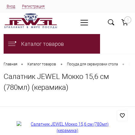
Вход
Регистрация
0
Каталог товаров
•
•
•
Главная
Каталог товаров
Посуда для сервировки стола
Сал
Салатник JEWEL Мокко 15,6 см
(780мл) (керамика)