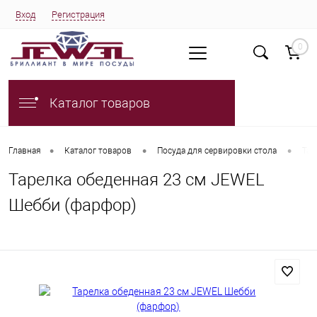
Вход
Регистрация
0
Каталог товаров
•
•
•
Главная
Каталог товаров
Посуда для сервировки стола
Тар
Тарелка обеденная 23 см JEWEL
Шебби (фарфор)