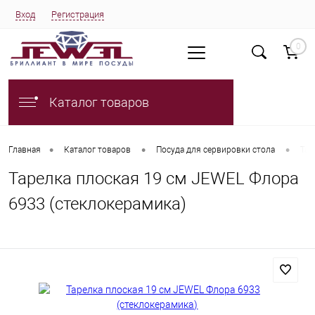
Вход
Регистрация
0
Каталог товаров
•
•
•
Главная
Каталог товаров
Посуда для сервировки стола
Тар
Тарелка плоская 19 см JEWEL Флора
6933 (стеклокерамика)