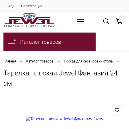
Вход
Регистрация
0
Каталог товаров
•
•
•
Главная
Каталог товаров
Посуда для сервировки стола
Тар
Тарелка плоская Jewel Фантазия 24
см