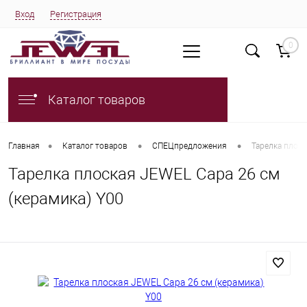
Вход
Регистрация
0
Каталог товаров
•
•
•
Главная
Каталог товаров
СПЕЦпредложения
Тарелка плоск
Тарелка плоская JEWEL Сара 26 см
(керамика) Y00