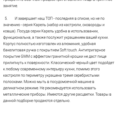
занятие.
5. И завершает наш ТОП - последняя в списке, но не по
значению - серия Карель (набор из кастрюли, сковороды и
ковша). Посуда серии Карель удобна в использовании,
функциональна, а также послужит украшением вашей кухни.
Корпус полностью изготовлен из алюминия, удобная
бакелитовая ручка с покрытием Soft touch. Антипригарное
покрытие GMM с эффектом гранитной крошки не даст пище
прилипнуть к поверхности. Классический черный цвет подойдет
к любому современному интерьеру кухни, помимо этого
кастрюля по периметру украшена тремя серебристыми
полосками. Можно мыть в посудомоечной машине в
деликатном режиме. Не рекомендуется использовать
металлические приборы. Имеются другие расцветки. Товары в
данной подборке продаются отдельно.