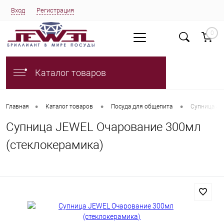
Вход
Регистрация
0
Каталог товаров
•
•
•
Главная
Каталог товаров
Посуда для общепита
Супница JE
Супница JEWEL Очарование 300мл
(стеклокерамика)