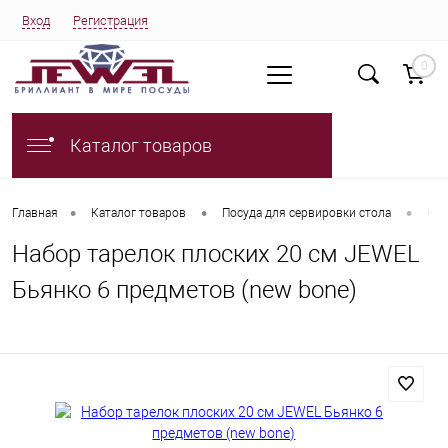
Вход
Регистрация
0
Каталог товаров
•
•
•
Главная
Каталог товаров
Посуда для сервировки стола
Наб
Набор тарелок плоских 20 см JEWEL
Бьянко 6 предметов (new bone)