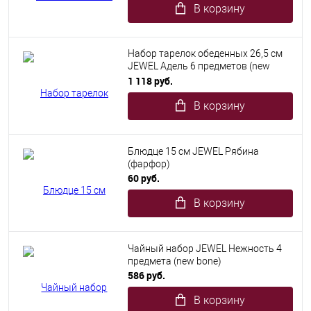
В корзину
Набор тарелок обеденных 26,5 см
JEWEL Адель 6 предметов (new
bone)
1 118 руб.
В корзину
Блюдце 15 см JEWEL Рябина
(фарфор)
60 руб.
В корзину
Чайный набор JEWEL Нежность 4
предмета (new bone)
586 руб.
В корзину