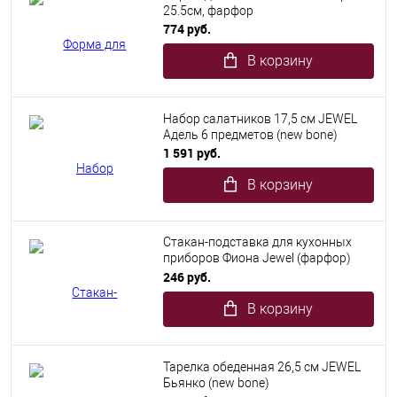
25.5см, фарфор
774 руб.
В корзину
Набор салатников 17,5 см JEWEL
Адель 6 предметов (new bone)
1 591 руб.
В корзину
Стакан-подставка для кухонных
приборов Фиона Jewel (фарфор)
12шт/уп
246 руб.
В корзину
Тарелка обеденная 26,5 см JEWEL
Бьянко (new bone)