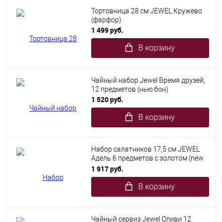
Тортовница 28 см JEWEL Кружево
(фарфор)
1 499 руб.
В корзину
Чайный набор Jewel Время друзей,
12 предметов (нью бон)
1 520 руб.
В корзину
Набор салатников 17,5 см JEWEL
Адель 6 предметов с золотом (new
bone)
1 917 руб.
В корзину
Чайный сервиз Jewel Оливи 12