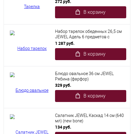
272 руб.
В корзину
Набор тарелок обеденных 26,5 см
JEWEL Адель 6 предметов с
золотом (new bone)
1 287 руб.
В корзину
Блюдо овальное 36 см JEWEL
Рябина (фарфор)
329 руб.
В корзину
Салатник JEWEL Каскад 14 см (640
мл) (new bone)
134 руб.