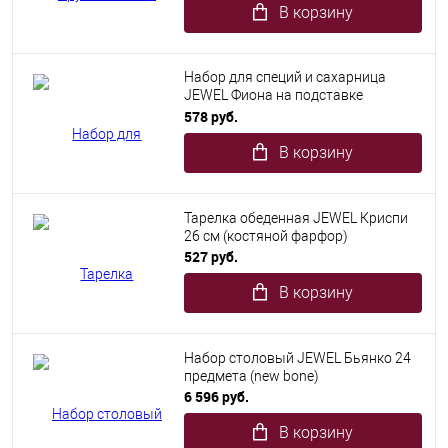
В корзину
Набор для специй и сахарница
JEWEL Фиона на подставке
(фарфор)
578 руб.
В корзину
Тарелка обеденная JEWEL Криспи
26 см (костяной фарфор)
527 руб.
В корзину
Набор столовый JEWEL Бьянко 24
предмета (new bone)
6 596 руб.
В корзину