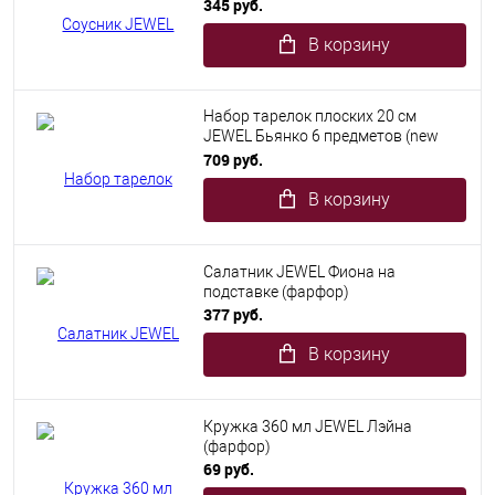
345 руб.
В корзину
Набор тарелок плоских 20 см
JEWEL Бьянко 6 предметов (new
bone)
709 руб.
В корзину
Салатник JEWEL Фиона на
подставке (фарфор)
377 руб.
В корзину
Кружка 360 мл JEWEL Лэйна
(фарфор)
69 руб.