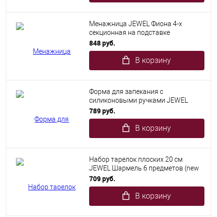
Менажница JEWEL Фиона 4-х
секционная на подставке
(фарфора)
848 руб.
В корзину
Форма для запекания с
силиконовыми ручками JEWEL
фарфор 32см овальная
789 руб.
В корзину
Набор тарелок плоских 20 см
JEWEL Шармель 6 предметов (new
bone)
709 руб.
В корзину