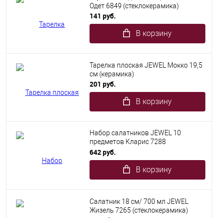
Одет 6849 (стеклокерамика)
141 руб.
В корзину
Тарелка плоская JEWEL Мокко 19,5
см (керамика)
201 руб.
В корзину
Набор салатников JEWEL 10
предметов Кларис 7288
(стеклокерамика)
642 руб.
В корзину
Салатник 18 см/ 700 мл JEWEL
Жизель 7265 (стеклокерамика)