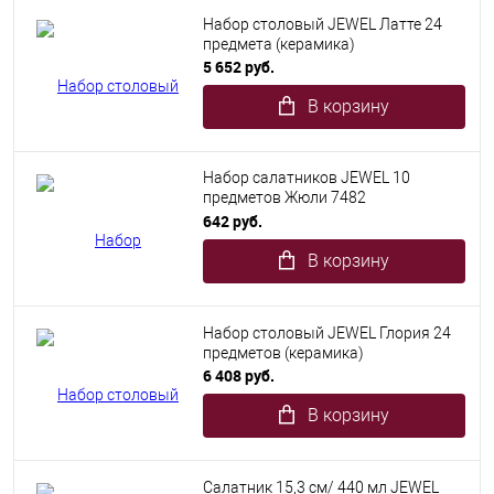
Набор столовый JEWEL Латте 24
предмета (керамика)
5 652 руб.
В корзину
Набор салатников JEWEL 10
предметов Жюли 7482
(стеклокерамика)
642 руб.
В корзину
Набор столовый JEWEL Глория 24
предметов (керамика)
6 408 руб.
В корзину
Салатник 15,3 см/ 440 мл JEWEL